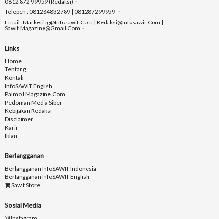
0812 872 99959 (Redaksi)
Telepon : 081284832789 | 081287299959
Email : Marketing@infosawit.com | Redaksi@infosawit.com |
Sawit.magazine@gmail.com
Links
Home
Tentang
Kontak
InfoSAWIT English
Palmoil Magazine.com
Pedoman Media Siber
Kebijakan Redaksi
Disclaimer
Karir
Iklan
Berlangganan
Berlangganan InfoSAWIT Indonesia
Berlangganan InfoSAWIT English
Sawit Store
Sosial Media
Instagram