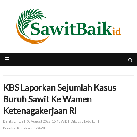
KBS Laporkan Sejumlah Kasus
Buruh Sawit Ke Wamen
Ketenagakerjaan RI
Berita Lintas |
05 August 2022 , 15:43 WIB |
Dibaca : 1.667 kali |
Penulis : Redaksi InfoSAWIT