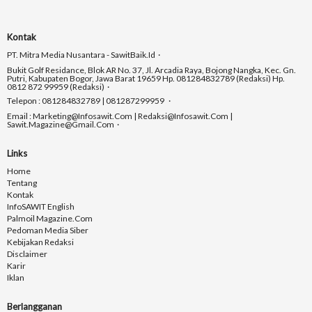
Kontak
PT. Mitra Media Nusantara - SawitBaik.id
Bukit Golf Residance, Blok AR No. 37, Jl. Arcadia Raya, Bojong Nangka, Kec. Gn.
Putri, Kabupaten Bogor, Jawa Barat 19659 Hp. 081284832789 (Redaksi) Hp.
0812 872 99959 (Redaksi)
Telepon : 081284832789 | 081287299959
Email : Marketing@infosawit.com | Redaksi@infosawit.com |
Sawit.magazine@gmail.com
Links
Home
Tentang
Kontak
InfoSAWIT English
Palmoil Magazine.com
Pedoman Media Siber
Kebijakan Redaksi
Disclaimer
Karir
Iklan
Berlangganan