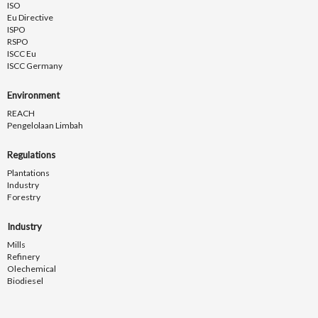
ISO
Eu Directive
ISPO
RSPO
ISCC Eu
ISCC Germany
Environment
REACH
Pengelolaan Limbah
Regulations
Plantations
Industry
Forestry
Industry
Mills
Refinery
Olechemical
Biodiesel