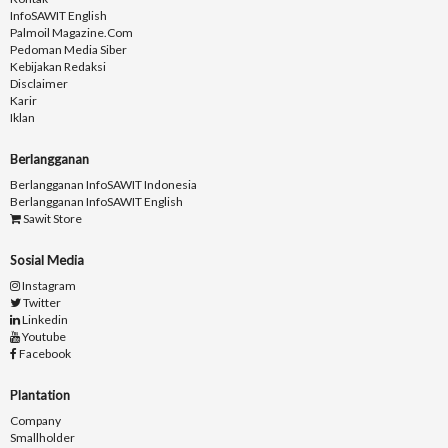
InfoSAWIT English
Palmoil Magazine.com
Pedoman Media Siber
Kebijakan Redaksi
Disclaimer
Karir
Iklan
Berlangganan
Berlangganan InfoSAWIT Indonesia
Berlangganan InfoSAWIT English
Sawit Store
Sosial Media
Instagram
Twitter
Linkedin
Youtube
Facebook
Plantation
Company
Smallholder