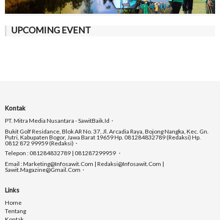
UPCOMING EVENT
Kontak
PT. Mitra Media Nusantara - SawitBaik.id
Bukit Golf Residance, Blok AR No. 37, Jl. Arcadia Raya, Bojong Nangka, Kec. Gn.
Putri, Kabupaten Bogor, Jawa Barat 19659 Hp. 081284832789 (Redaksi) Hp.
0812 872 99959 (Redaksi)
Telepon : 081284832789 | 081287299959
Email : Marketing@infosawit.com | Redaksi@infosawit.com |
Sawit.magazine@gmail.com
Links
Home
Tentang
Kontak