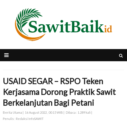
USAID SEGAR – RSPO Teken
Kerjasama Dorong Praktik Sawit
Berkelanjutan Bagi Petani
Berita Utama |
16 August 2022 , 00:15 WIB |
Dibaca : 1.289 kali |
Penulis : Redaksi InfoSAWIT