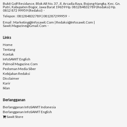
Bukit Golf Residance, Blok AR No. 37, Jl. Arcadia Raya, Bojong Nangka, Kec. Gn.
Putri, Kabupaten Bogor, Jawa Barat 19659 Hp. 081284832789 (Redaksi) Hp.
0812 872 99959 (Redaksi)
Telepon : 081284832789 | 081287299959
Email : Marketing@infosawit.com | Redaksi@infosawit.com |
Sawit.magazine@gmail.com
Links
Home
Tentang
Kontak
InfoSAWIT English
Palmoil Magazine.com
Pedoman Media Siber
Kebijakan Redaksi
Disclaimer
Karir
Iklan
Berlangganan
Berlangganan InfoSAWIT Indonesia
Berlangganan InfoSAWIT English
Sawit Store