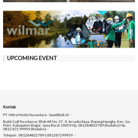
UPCOMING EVENT
Kontak
PT. Mitra Media Nusantara - SawitBaik.id
Bukit Golf Residance, Blok AR No. 37, Jl. Arcadia Raya, Bojong Nangka, Kec. Gn.
Putri, Kabupaten Bogor, Jawa Barat 19659 Hp. 081284832789 (Redaksi) Hp.
0812 872 99959 (Redaksi)
Telepon : 081284832789 | 081287299959