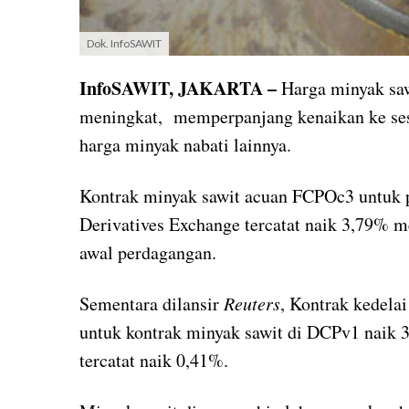
Dok. InfoSAWIT
InfoSAWIT, JAKARTA –
Harga minyak saw
meningkat, memperpanjang kenaikan ke ses
harga minyak nabati lainnya.
Kontrak minyak sawit acuan FCPOc3 untuk 
Derivatives Exchange tercatat naik 3,79% m
awal perdagangan.
Sementara dilansir
Reuters
, Kontrak kedela
untuk kontrak minyak sawit di DCPv1 naik 
tercatat naik 0,41%.