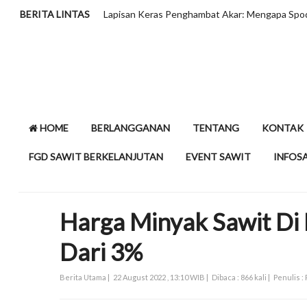
usus?
BERITA LINTAS
HLIB Tahan Proyeksi C
HOME
BERLANGGANAN
TENTANG
KONTAK
FGD SAWIT BERKELANJUTAN
EVENT SAWIT
INFOS
Harga Minyak Sawit Di 
Dari 3%
Berita Utama |
22 August 2022 , 13:10 WIB |
Dibaca : 866 kali |
Penulis :