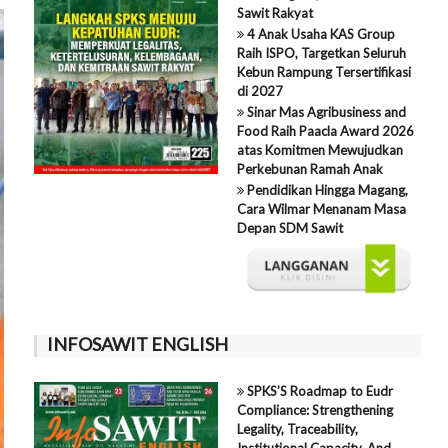
Sawit Rakyat
4 Anak Usaha KAS Group
Raih ISPO, Targetkan Seluruh
Kebun Rampung Tersertifikasi
di 2027
Sinar Mas Agribusiness and
Food Raih Paacla Award 2026
atas Komitmen Mewujudkan
Perkebunan Ramah Anak
Pendidikan Hingga Magang,
Cara Wilmar Menanam Masa
Depan SDM Sawit
INFOSAWIT ENGLISH
SPKS’S Roadmap to Eudr
Compliance: Strengthening
Legality, Traceability,
Institutional Capacity, And