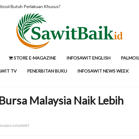
PO di RM4.200 per Ton, Tunggu Kepastian Mandatori B50 Indonesia
STORE E-MAGAZINE
INFOSAWIT ENGLISH
PALMOI
AWIT TV
PENERBITAN BUKU
INFOSAWIT NEWS WEEK
Bursa Malaysia Naik Lebih
 Redaksi InfoSAWIT