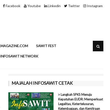
Minyak Sawit dan Kolesterol, Meluruskan Pe
Facebook
Youtube
Linkedin
Twitter
Instagram
LMAGAZINE.COM
SAWIT FEST
INFOSAWIT NETWORK
MAJALAH INFOSAWIT CETAK
Langkah SPKS Menuju
Kepatuhan EUDR: Memperkuat
Legalitas, Ketertelusuran,
Kelembagaan, dan Kemitraan