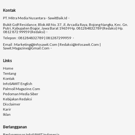
Kontak
PT. Mitra Media Nusantara - SawitBaik.id
Bukit Golf Residance, Blok AR No. 37, Jl. Arcadia Raya, Bojong Nangka, Kec. Gn.
Putri, Kabupaten Bogor, Jawa Barat 19659 Hp. 081284832789 (Redaksi) Hp.
0812 872 99959 (Redaksi)
Telepon : 081284832789 | 081287299959
Email : Marketing@infosawit.com | Redaksi@infosawit.com |
Sawit.magazine@gmail.com
Links
Home
Tentang
Kontak
InfoSAWIT English
Palmoil Magazine.com
Pedoman Media Siber
Kebijakan Redaksi
Disclaimer
Karir
Iklan
Berlangganan
Berlangganan InfoSAWIT Indonesia