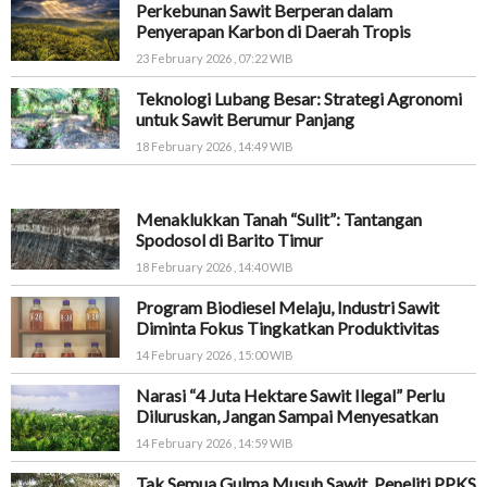
Perkebunan Sawit Berperan dalam
Penyerapan Karbon di Daerah Tropis
23 February 2026 , 07:22 WIB
Teknologi Lubang Besar: Strategi Agronomi
untuk Sawit Berumur Panjang
18 February 2026 , 14:49 WIB
Menaklukkan Tanah “Sulit”: Tantangan
Spodosol di Barito Timur
18 February 2026 , 14:40 WIB
Program Biodiesel Melaju, Industri Sawit
Diminta Fokus Tingkatkan Produktivitas
14 February 2026 , 15:00 WIB
Narasi “4 Juta Hektare Sawit Ilegal” Perlu
Diluruskan, Jangan Sampai Menyesatkan
14 February 2026 , 14:59 WIB
Tak Semua Gulma Musuh Sawit, Peneliti PPKS