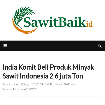
India Komit Beli Produk Minyak
Sawit Indonesia 2,6 juta Ton
Berita Utama |
23 August 2022 , 14:37 WIB |
Dibaca : 3.649 kali |
Penulis : Redaksi InfoSAWIT