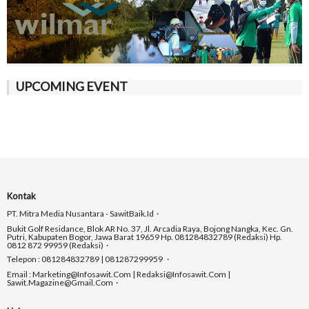
UPCOMING EVENT
Kontak
PT. Mitra Media Nusantara - SawitBaik.id
Bukit Golf Residance, Blok AR No. 37, Jl. Arcadia Raya, Bojong Nangka, Kec. Gn.
Putri, Kabupaten Bogor, Jawa Barat 19659 Hp. 081284832789 (Redaksi) Hp.
0812 872 99959 (Redaksi)
Telepon : 081284832789 | 081287299959
Email : Marketing@infosawit.com | Redaksi@infosawit.com |
Sawit.magazine@gmail.com