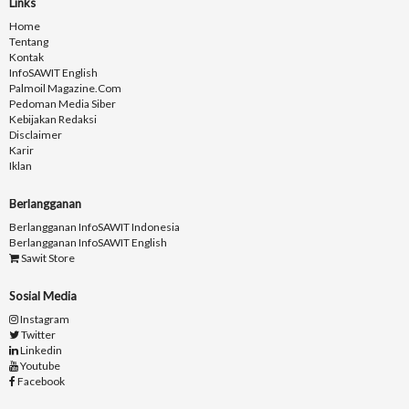
Links
Home
Tentang
Kontak
InfoSAWIT English
Palmoil Magazine.com
Pedoman Media Siber
Kebijakan Redaksi
Disclaimer
Karir
Iklan
Berlangganan
Berlangganan InfoSAWIT Indonesia
Berlangganan InfoSAWIT English
Sawit Store
Sosial Media
Instagram
Twitter
Linkedin
Youtube
Facebook