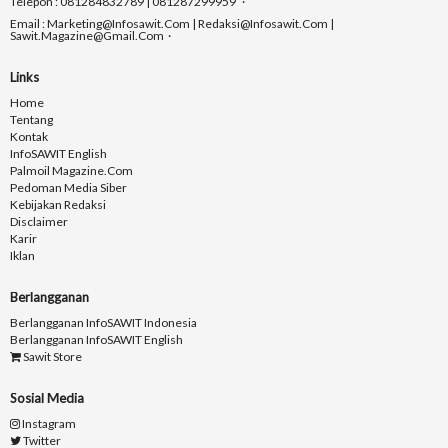
Telepon : 081284832789 | 081287299959
Email : Marketing@infosawit.com | Redaksi@infosawit.com |
Sawit.magazine@gmail.com
Links
Home
Tentang
Kontak
InfoSAWIT English
Palmoil Magazine.com
Pedoman Media Siber
Kebijakan Redaksi
Disclaimer
Karir
Iklan
Berlangganan
Berlangganan InfoSAWIT Indonesia
Berlangganan InfoSAWIT English
Sawit Store
Sosial Media
Instagram
Twitter