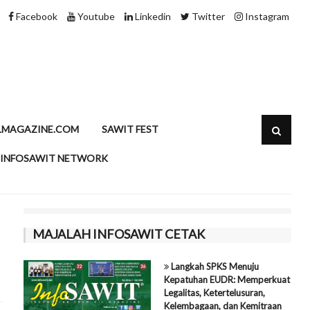
Speciality Fats Sawit, Rahasia di Balik Produk Pangan Modern
Facebook
Youtube
Linkedin
Twitter
Instagram
LMAGAZINE.COM
SAWIT FEST
INFOSAWIT NETWORK
MAJALAH INFOSAWIT CETAK
Langkah SPKS Menuju
Kepatuhan EUDR: Memperkuat
Legalitas, Ketertelusuran,
Kelembagaan, dan Kemitraan