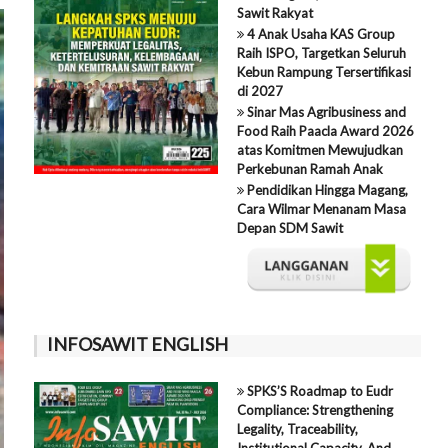
Sawit Rakyat
4 Anak Usaha KAS Group
Raih ISPO, Targetkan Seluruh
Kebun Rampung Tersertifikasi
di 2027
Sinar Mas Agribusiness and
Food Raih Paacla Award 2026
atas Komitmen Mewujudkan
Perkebunan Ramah Anak
Pendidikan Hingga Magang,
Cara Wilmar Menanam Masa
Depan SDM Sawit
INFOSAWIT ENGLISH
SPKS’S Roadmap to Eudr
Compliance: Strengthening
Legality, Traceability,
Institutional Capacity, And