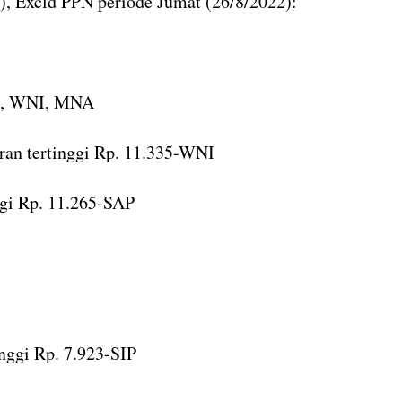
), Excld PPN periode Jumat (26/8/2022):
O, WNI, MNA
an tertinggi Rp. 11.335-WNI
ggi Rp. 11.265-SAP
nggi Rp. 7.923-SIP