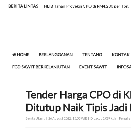
BERITA LINTAS
Minyak Sawit dan Kolesterol, Meluruskan Pers
HOME
BERLANGGANAN
TENTANG
KONTAK
FGD SAWIT BERKELANJUTAN
EVENT SAWIT
INFOS
Tender Harga CPO di K
Ditutup Naik Tipis Jadi
Berita Utama |
26 August 2022 , 15:53 WIB |
Dibaca : 2.087 kali |
Penulis