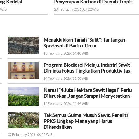
ng Kedelai
Penyerapan Karbon di Daerah Tropis
8 WIB
23 February 2026 , 07:22 WIB
Menaklukkan Tanah “Sulit”: Tantangan
Spodosol di Barito Timur
18 February 2026 , 14:40 WIB
Program Biodiesel Melaju, Industri Sawit
Diminta Fokus Tingkatkan Produktivitas
14 February 2026 , 15:00 WIB
Narasi “4 Juta Hektare Sawit Ilegal” Perlu
Diluruskan, Jangan Sampai Menyesatkan
14 February 2026 , 14:59 WIB
Tak Semua Gulma Musuh Sawit, Peneliti
PPKS Ungkap Mana yang Harus
Dikendalikan
07 February 2026 , 06:55 WIB