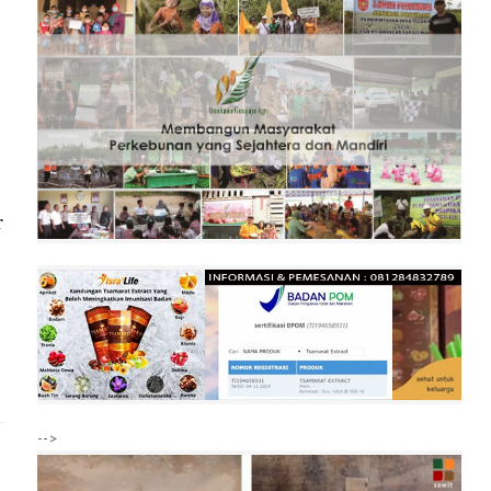
r
-->