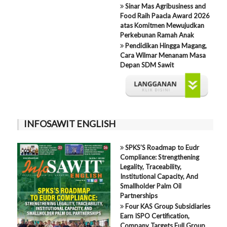
Sinar Mas Agribusiness and
Food Raih Paacla Award 2026
atas Komitmen Mewujudkan
Perkebunan Ramah Anak
Pendidikan Hingga Magang,
Cara Wilmar Menanam Masa
Depan SDM Sawit
INFOSAWIT ENGLISH
SPKS’S Roadmap to Eudr
Compliance: Strengthening
Legality, Traceability,
Institutional Capacity, And
Smallholder Palm Oil
Partnerships
Four KAS Group Subsidiaries
Earn ISPO Certification,
Company Targets Full Group