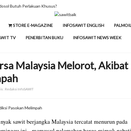
dosol Butuh Perlakuan Khusus?
HLIB Tahan Proy
STORE E-MAGAZINE
INFOSAWIT ENGLISH
PALMOI
AWIT TV
PENERBITAN BUKU
INFOSAWIT NEWS WEEK
sa Malaysia Melorot, Akibat
mpah
is : Redaksi InfoSAWIT
nyak sawit berjangka Malaysia tercatat menurun pada
seminggu ini, menyusul pelemahan harga minyak nabat