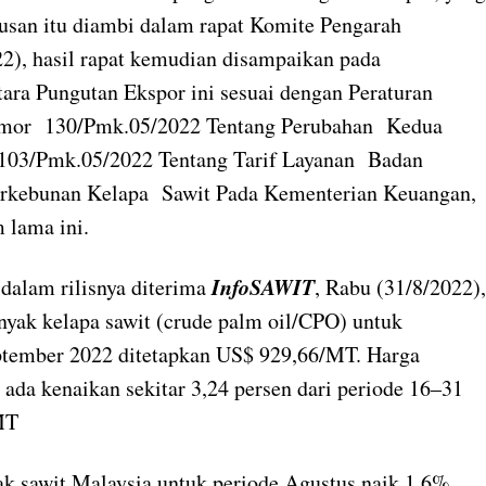
tusan itu diambi dalam rapat Komite Pengarah
, hasil rapat kemudian disampaikan pada
ara Pungutan Ekspor ini sesuai dengan Peraturan
mor 130/Pmk.05/2022 Tentang Perubahan Kedua
03/Pmk.05/2022 Tentang Tarif Layanan Badan
kebunan Kelapa Sawit Pada Kementerian Keuangan,
m lama ini.
InfoSAWIT
dalam rilisnya diterima
, Rabu (31/8/2022),
nyak kelapa sawit (crude palm oil/CPO) untuk
ptember 2022 ditetapkan US$ 929,66/MT. Harga
 ada kenaikan sekitar 3,24 persen dari periode 16–31
MT
ak sawit Malaysia untuk periode Agustus naik 1,6%