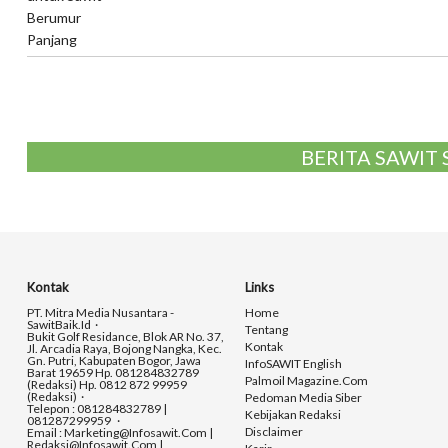
BERITA SAWIT
Kontak
Links
PT. Mitra Media Nusantara -
Home
SawitBaik.id
Tentang
Bukit Golf Residance, Blok AR No. 37,
Kontak
Jl. Arcadia Raya, Bojong Nangka, Kec.
Gn. Putri, Kabupaten Bogor, Jawa
InfoSAWIT English
Barat 19659 Hp. 081284832789
Palmoil Magazine.com
(Redaksi) Hp. 0812 872 99959
(Redaksi)
Pedoman Media Siber
Telepon : 081284832789 |
Kebijakan Redaksi
081287299959
Disclaimer
Email : Marketing@infosawit.com |
Redaksi@infosawit.com |