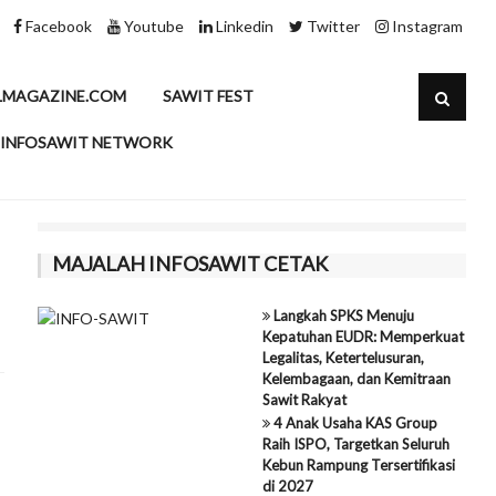
eksi CPO di RM4.200 per Ton, Tunggu Kepastian Mandatori B50 Indone
Facebook
Youtube
Linkedin
Twitter
Instagram
LMAGAZINE.COM
SAWIT FEST
INFOSAWIT NETWORK
MAJALAH INFOSAWIT CETAK
Langkah SPKS Menuju
Kepatuhan EUDR: Memperkuat
Legalitas, Ketertelusuran,
Kelembagaan, dan Kemitraan
Sawit Rakyat
4 Anak Usaha KAS Group
Raih ISPO, Targetkan Seluruh
Kebun Rampung Tersertifikasi
di 2027
i