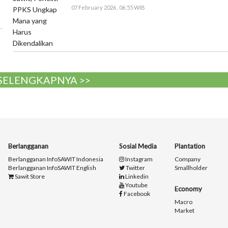
07 February 2026 , 06:55 WIB
 SELENGKAPNYA >>
Berlangganan
Sosial Media
Plantation
Berlangganan InfoSAWIT Indonesia
Instagram
Company
Berlangganan InfoSAWIT English
Twitter
Smallholder
Sawit Store
Linkedin
Youtube
Economy
Facebook
Macro
Market