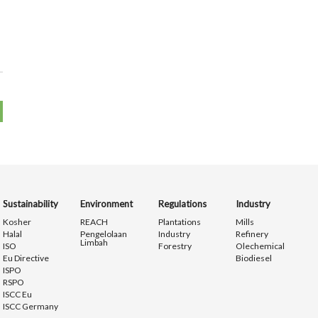
Sustainability
Environment
Regulations
Industry
Kosher
REACH
Plantations
Mills
Halal
Pengelolaan
Industry
Refinery
Limbah
ISO
Forestry
Olechemical
Eu Directive
Biodiesel
ISPO
RSPO
ISCC Eu
ISCC Germany