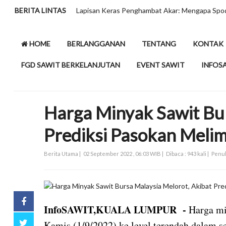
BERITA LINTAS
Lapisan Keras Penghambat Akar: Mengapa Spo
HOME
BERLANGGANAN
TENTANG
KONTAK
FGD SAWIT BERKELANJUTAN
EVENT SAWIT
INFOS
Harga Minyak Sawit Bur
Prediksi Pasokan Meli
Berita Utama |
02 September 2022 , 06:03 WIB |
Dibaca : 943 kali |
Penul
InfoSAWIT,KUALA LUMPUR -
Harga mi
Kamis (1/9/2022) ke level terendah dalam 