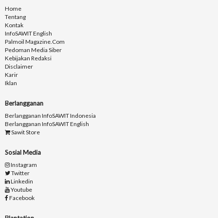
Home
Tentang
Kontak
InfoSAWIT English
Palmoil Magazine.com
Pedoman Media Siber
Kebijakan Redaksi
Disclaimer
Karir
Iklan
Berlangganan
Berlangganan InfoSAWIT Indonesia
Berlangganan InfoSAWIT English
Sawit Store
Sosial Media
Instagram
Twitter
Linkedin
Youtube
Facebook
Plantation