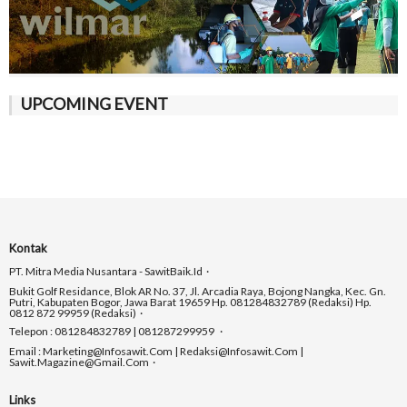
UPCOMING EVENT
Kontak
PT. Mitra Media Nusantara - SawitBaik.id
Bukit Golf Residance, Blok AR No. 37, Jl. Arcadia Raya, Bojong Nangka, Kec. Gn.
Putri, Kabupaten Bogor, Jawa Barat 19659 Hp. 081284832789 (Redaksi) Hp.
0812 872 99959 (Redaksi)
Telepon : 081284832789 | 081287299959
Email : Marketing@infosawit.com | Redaksi@infosawit.com |
Sawit.magazine@gmail.com
Links