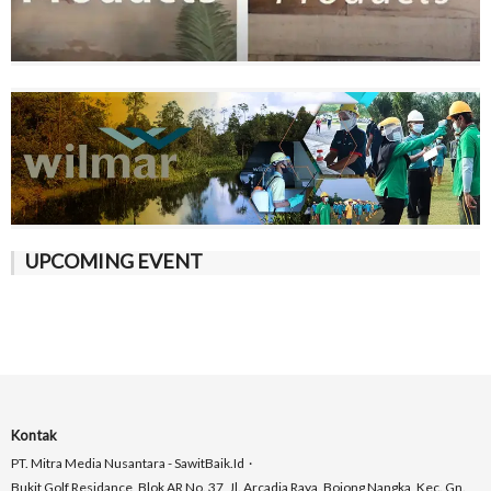
UPCOMING EVENT
Kontak
PT. Mitra Media Nusantara - SawitBaik.id
Bukit Golf Residance, Blok AR No. 37, Jl. Arcadia Raya, Bojong Nangka, Kec. Gn.