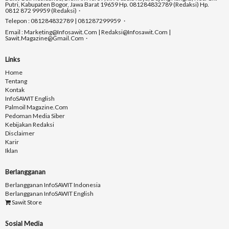
Putri, Kabupaten Bogor, Jawa Barat 19659 Hp. 081284832789 (Redaksi) Hp.
0812 872 99959 (Redaksi)
Telepon : 081284832789 | 081287299959
Email : Marketing@infosawit.com | Redaksi@infosawit.com |
Sawit.magazine@gmail.com
Links
Home
Tentang
Kontak
InfoSAWIT English
Palmoil Magazine.com
Pedoman Media Siber
Kebijakan Redaksi
Disclaimer
Karir
Iklan
Berlangganan
Berlangganan InfoSAWIT Indonesia
Berlangganan InfoSAWIT English
Sawit Store
Sosial Media