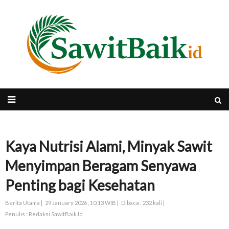
Kaya Nutrisi Alami, Minyak Sawit
Menyimpan Beragam Senyawa
Penting bagi Kesehatan
Berita Utama |
29 January 2026 , 10:13 WIB |
Dibaca : 232 kali |
Penulis : Redaksi SawitBaik.Id