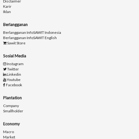
Disclaimer
Karir
Iklan
Berlangganan
Berlangganan InfoSAWIT Indonesia
Berlangganan InfoSAWIT English
Sawit Store
Sosial Media
Instagram
Twitter
Linkedin
Youtube
Facebook
Plantation
Company
Smallholder
Economy
Macro
Market