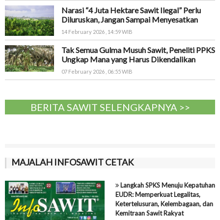
Narasi “4 Juta Hektare Sawit Ilegal” Perlu
Diluruskan, Jangan Sampai Menyesatkan
14 February 2026 , 14:59 WIB
Tak Semua Gulma Musuh Sawit, Peneliti PPKS
Ungkap Mana yang Harus Dikendalikan
07 February 2026 , 06:55 WIB
BERITA SAWIT SELENGKAPNYA >>
MAJALAH INFOSAWIT CETAK
Langkah SPKS Menuju Kepatuhan
EUDR: Memperkuat Legalitas,
Ketertelusuran, Kelembagaan, dan
Kemitraan Sawit Rakyat