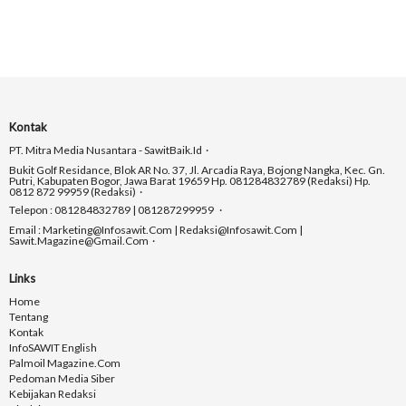
Kontak
PT. Mitra Media Nusantara - SawitBaik.id
Bukit Golf Residance, Blok AR No. 37, Jl. Arcadia Raya, Bojong Nangka, Kec. Gn.
Putri, Kabupaten Bogor, Jawa Barat 19659 Hp. 081284832789 (Redaksi) Hp.
0812 872 99959 (Redaksi)
Telepon : 081284832789 | 081287299959
Email : Marketing@infosawit.com | Redaksi@infosawit.com |
Sawit.magazine@gmail.com
Links
Home
Tentang
Kontak
InfoSAWIT English
Palmoil Magazine.com
Pedoman Media Siber
Kebijakan Redaksi